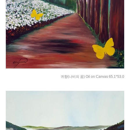
귀향(나비의 꿈) Oil on Canvas 65.1*53.0