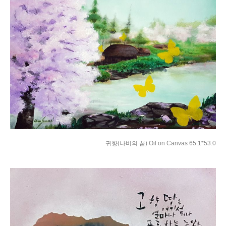
귀향(나비의 꿈) Oil on Canvas 65.1*53.0