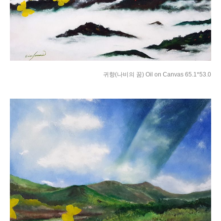
귀향(나비의 꿈) Oil on Canvas 65.1*53.0