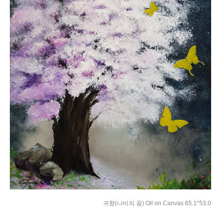
귀향(나비의 꿈) Oil on Canvas 65.1*53.0