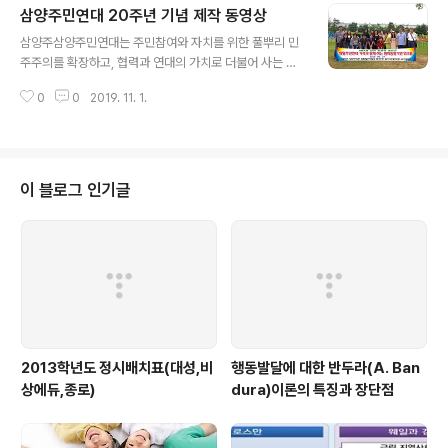
삼양주민연대 20주년 기념 제작 동영상
립역량을 강화함으로써 안정적인 일자리를 통해 정서적,
글 내용
경제적 안정과 자존감의 향상을 이룩하고, 협동과 나눔의
삼양주삼양주민연대는 주민참여와 자치를 위한 풀뿌리 민
공동체 의식을 바탕으로 지속가능한 지역사회의 변화와 발
주주의를 확장하고, 협력과 연대의 가치로 더불어 사는 지
전을 달성할 수 있기를 노력한다. '강북중장년자립네트워
역공동체를 이루고자 노력하고 있습니다. 1999년 1월 31
크'는 강북구 중장년 계층이 당면하고 있는 문제를 개발하
0
0
2019. 11. 1.
일, '서울북부실업자사업단 강북지부'로 출범한 삼양주민
고, 교육하며, 이의 확산을 통해서 협동과 나눔, 민주적 의
연대가 20주년을 맞이하여 지역민들과 함께 한 지난 20년
사결정 과정, 지역사회와의 ..
을 돌아보고 젊은 청년들과 다가올 미래를 준비합니다.
이 블로그 인기글
2013학년도 정시배치표(대성,비
행동발달에 대한 반두라(A. Ban
상에듀,종로)
dura)이론의 특징과 장단점