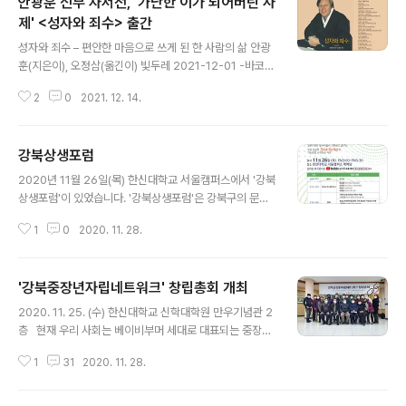
안광훈 신부 자서전, '가난한 이가 되어버린 사
제' <성자와 죄수> 출간
글 내용
성자와 죄수 – 편안한 마음으로 쓰게 된 한 사람의 삶 안광
훈(지은이), 오정삼(옮긴이) 빛두레 2021-12-01 -바코
드: 978-89-91384-14-9, 03230 -정가: 20,000원
2
0
2021. 12. 14.
-페이지: 292쪽 -규격: 154*2224mm(신국판) -발행
일: 2020-12-01 -저자 정보: 안광훈(지은이) 안광훈(Ro
bert John Brennan) 신부는 성골롬반외방선교회 사제
강북상생포럼
로서 1941년 뉴질랜드 오클랜드에서 태어났다. 1965년
글 내용
사제로 수품을 받고, 1966년 선교사로 한국으로 파견되었
2020년 11월 26일(목) 한신대학교 서울캠퍼스에서 '강북
다. 강원도 원주교구 산간지방과 서울의 빈민지역을 중심
상생포럼'이 있었습니다. '강북상생포럼'은 강북구의 문제
으로 선교와 사목활동을 펼쳤다. 현재는 삼양동 산동네에
를 지역의 당사자들이 “상상하고, 실천하고 연대해나가는”
삶의 자리를 틀면서, (사)삼양주민연대 이사장 맡고 있으
1
0
2020. 11. 28.
‘Think-Do-Net’의 가능성을 모색하기 위한 출발점입니
며, 천주교 서울대교구 도시빈민사목위원으로 활..
다. 이를 통해 지역에 기반한 문제해결의 구체적인 아이디
어와 전략을 창출하고 해결책을 모색하고자 합니다. 포럼
'강북중장년자립네트워크' 창립총회 개최
은 코로나 상황을 고려하여 비대면을 원칙으로 하여 발제
글 내용
와 패널토크의 전 과정을 유튜브로 송출했습니다. https://
2020. 11. 25. (수) 한신대학교 신학대학원 만우기념관 2
youtu.be/tHuvTABKU-s
층 ​ ​ 현재 우리 사회는 베이비부머 세대로 대표되는 중장년
계층이 큰 숫자로 증가하고, 생애주기 과정에서 생산성의
1
31
2020. 11. 28.
침체에 따른 노동의 불안정성 등을 통해서 빈곤, 무위, 고
독, 자살 등의 많은 문제들을 겪고 있다. 따라서 사단법인
삼양주민연대는 이들 중장년들이 제2생애 설계를 통해 자