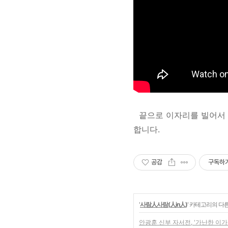
끝으로 이자리를 빌어서 
합니다.
공감
구독하
'
사람人사람(人in人)
' 카테고리의 다른
안광훈 신부 자서전, '가난한 이가