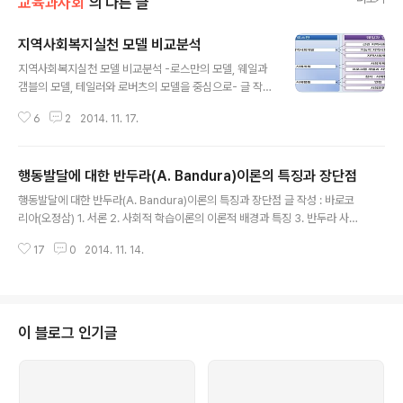
교육과사회
의 다른 글
지역사회복지실천 모델 비교분석
글 내용
지역사회복지실천 모델 비교분석 -로스만의 모델, 웨일과
갬블의 모델, 테일러와 로버츠의 모델을 중심으로- 글 작성
: 바로코리아(오정삼) 1. 서론 2. 로스만의 실천모델 3. 웨
6
2
2014. 11. 17.
일과 갬블의 실천모델 4. 테일러와 로버츠의 실천모델 5.
실천모델 간의 특징 비교 1. 서론 지역사회복지에 있어서
실천모델이란 지역사회의 문제해결을 위한 변화의 목적으
행동발달에 대한 반두라(A. Bandura)이론의 특징과 장단점
로 전략을 수립하고 지역사회 자원을 활용하고 조직화하기
글 내용
위한 기본적인 틀의 역할을 하는 것이다. 따라서 실천모델
행동발달에 대한 반두라(A. Bandura)이론의 특징과 장단점 글 작성 : 바로코
은 지역사회가 가지고 있는 문제를 올바로 규명하고 그 문
리아(오정삼) 1. 서론 2. 사회적 학습이론의 이론적 배경과 특징 3. 반두라 사회
제에 대한 합리적 대처방법을 위한 분석틀로서의 역할을
적 학습이론의 전개와 발전 3.1. 반두라 이론의 전개과정 3.2. 보보인형 실험 결
해야 하며 문제 해결을 위한 실천계획의 수립하는데 바탕
17
0
2014. 11. 14.
과와 해석 3.3. 관찰학습의 과정별 의미 4. 반두라 사회적 학습이론의 중요 개
이 되는 지침으로서의 역할을 해야 한다. 이에 지역사회의
념들 5. 결론 : 장단점을 중심으로 1. 서론 행동발달에 대한 반두라(A. Bandur
변화와 발전에 관한 실천모델의 구성..
a)이론은 사회학습이론이라 할 수 있는 데 사회학습이론은 행동주의 학습이론
과 인지학습이론을 결합한 형태의 행동발달이론이라 할 수 있다. 이는 인간이
어떤 행동을 학습하는 데 있어서 외부로부터의 자극뿐 만 아니라 인간 내부의
이 블로그 인기글
인지적 요인이 함께 작용하여 학습이 진행된다는 것이다. 따라서 이러한 ..