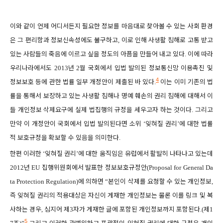
이와 같이 언제 어디서든지 필요한 정보를 마음대로 찾아볼 수 있는 사회 환경
은 그 편리함과 정보신속성에도 불구하고
이로 인해 사생활 침해로 고통 받고
,
있는 사람들의 죽음에 이르고 싶을 정도의 아픔을 만들어 내고 있다
이에 따라
.
우리나라에서도
년
월 국회에서 입법 발의된 정보통신망 이용촉진 및
2013
2
4
정보보호 등에 관한 법률 일부 개정안이 제출된 바 있다
이는 이미 기존의 법
.
률을 통해서 보장하고 있는 사생활 침해나 명예 훼손의 권리 침해에 대해서 이
들 개인정보 삭제요구에 실제 법집행의 규정을 세우고자 하는 것이다
그리고
.
만약 이 개정안이 국회에서 입법 발의된다면 소위
잊혀질 권리
에 대한 법률
‘
’
적 보호규정을 확보할 수 있음을 의미한다
.
한편 이러한
잊혀질 권리
에 대한 움직임은 유럽에서 활발히 나타나고 있는데
‘
’
년
집행위원회에서 발표한 정보보호규정안
2012
EU
(Proposal for General Da
에 의하면
본인이 삭제를 요청할 수 있는 개인정보
ta Protection Regulation)
“
,
즉 잊혀질 권리의 적용대상은 자신이 게재한 개인정보는 물론 이를 링크 및 복
사하는 경우
심지어 제
자가 게재한 글에 포함된 개인정보까지 포함된다
제
,
3
.(
1
5