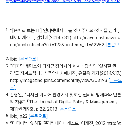
http://terms.naver.com/entry.nhn?docId=1625027&cid=42238&categoryId=42242
“[용어로 보는 IT] 인터넷에서 나를 잊어주세요-잊혀질 권리”,
네이버캐스트, 권혜미(2014.7.31.) http://navercast.naver.c
om/contents.nhn?rid=122&contents_id=62982
[본문으
로]
Ibid
[본문으로]
“디지털 세탁소와 디지털 장의사의 세계 - 당신의 ‘잊혀질 권
리’를 지켜드립니다”, 중앙시사매거진, 유길용 기자(2014.9.17.)
http://jmagazine.joins.com/monthly/view/303193
[본문으
로]
김형일, “디지털 미디어 환경에서 잊혀질 권리의 법제화와 언론
의 자유”, 『The Journal of Digital Policy & Management』
제11권 제9호, p.22, 2013
[본문으로]
Ibid, p22
[본문으로]
“미디어법-잊혀질 권리”, 네이버캐스트, 이재진, 2012 http://t