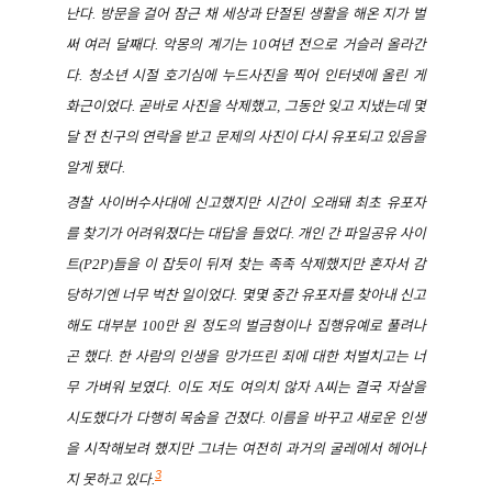
난다
방문을 걸어 잠근 채 세상과 단절된 생활을 해온 지가 벌
.
써 여러 달째다
악몽의 계기는
여년 전으로 거슬러 올라간
.
10
다
청소년 시절 호기심에 누드사진을 찍어 인터넷에 올린 게
.
화근이었다
곧바로 사진을 삭제했고
그동안 잊고 지냈는데 몇
.
,
달 전 친구의 연락을 받고 문제의 사진이 다시 유포되고 있음을
알게 됐다
.
경찰 사이버수사대에 신고했지만 시간이 오래돼 최초 유포자
를 찾기가 어려워졌다는 대답을 들었다
개인 간 파일공유 사이
.
트
들을 이 잡듯이 뒤져 찾는 족족 삭제했지만 혼자서 감
(P2P)
당하기엔 너무 벅찬 일이었다
몇몇 중간 유포자를 찾아내 신고
.
해도 대부분
만 원 정도의 벌금형이나 집행유예로 풀려나
100
곤 했다
한 사람의 인생을 망가뜨린 죄에 대한 처벌치고는 너
.
무 가벼워 보였다
이도 저도 여의치 않자
씨는 결국 자살을
.
A
시도했다가 다행히 목숨을 건졌다
이름을 바꾸고 새로운 인생
.
을 시작해보려 했지만 그녀는 여전히 과거의 굴레에서 헤어나
3
지 못하고 있다
.