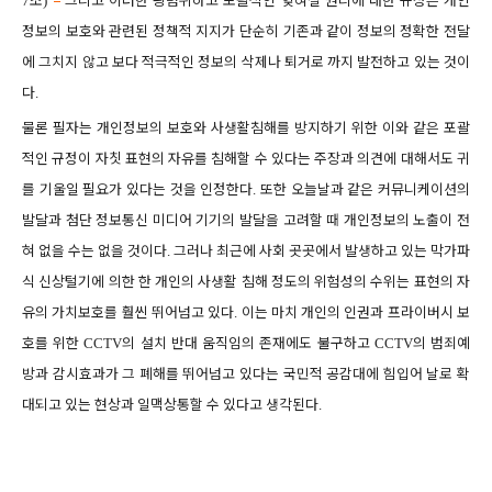
조
그리고 이러한 광범위하고 포괄적인 잊혀질 권리에 대한 규정은 개인
7
)”
정보의 보호와 관련된 정책적 지지가 단순히 기존과 같이 정보의 정확한 전달
에 그치지 않고 보다 적극적인 정보의 삭제나 퇴거로 까지 발전하고 있는 것이
다
.
물론 필자는 개인정보의 보호와 사생활침해를 방지하기 위한 이와 같은 포괄
적인 규정이 자칫 표현의 자유를 침해할 수 있다는 주장과 의견에 대해서도 귀
를 기울일 필요가 있다는 것을 인정한다
또한 오늘날과 같은 커뮤니케이션의
.
발달과 첨단 정보통신 미디어 기기의 발달을 고려할 때 개인정보의 노출이 전
혀 없을 수는 없을 것이다
그러나 최근에 사회 곳곳에서 발생하고 있는 막가파
.
식 신상털기에 의한 한 개인의 사생활 침해 정도의 위험성의 수위는 표현의 자
유의 가치보호를 훨씬 뛰어넘고 있다
이는 마치 개인의 인권과 프라이버시 보
.
호를 위한
의 설치 반대 움직임의 존재에도 불구하고
의 범죄예
CCTV
CCTV
방과 감시효과가 그 폐해를 뛰어넘고 있다는 국민적 공감대에 힘입어 날로 확
대되고 있는 현상과 일맥상통할 수 있다고 생각된다
.