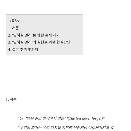
목차
<
>
서론
1.
잊혀질 권리
를 향한 문제 제기
2. ‘
’
잊혀질 권리
의 실현을 위한 현실방안
3. ‘
’
결론 및 향후과제
4.
서론
1.
인터넷은 결코 망각하지 않는다
“
(The Net never forget)”
우리의 과거는 우리 디지털 피부에 문신처럼 아로새겨지고 있
“