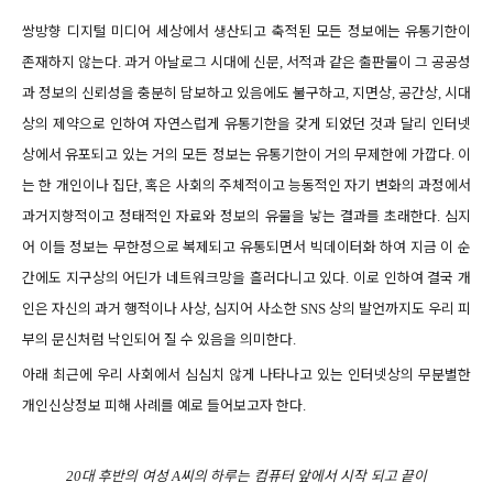
쌍방향 디지털 미디어 세상에서 생산되고 축적된 모든 정보에는 유통기한이
존재하지 않는다
과거 아날로그 시대에 신문
서적과 같은 출판물이 그 공공성
.
,
과 정보의 신뢰성을 충분히 담보하고 있음에도 불구하고
지면상
공간상
시대
,
,
,
상의 제약으로 인하여 자연스럽게 유통기한을 갖게 되었던 것과 달리 인터넷
상에서 유포되고 있는 거의 모든 정보는 유통기한이 거의 무제한에 가깝다
이
.
는 한 개인이나 집단
혹은 사회의 주체적이고 능동적인 자기 변화의 과정에서
,
과거지향적이고 정태적인 자료와 정보의 유물을 낳는 결과를 초래한다
심지
.
어 이들 정보는 무한정으로 복제되고 유통되면서 빅데이터화 하여 지금 이 순
간에도 지구상의 어딘가 네트워크망을 흘러다니고 있다
이로 인하여 결국 개
.
인은 자신의 과거 행적이나 사상
심지어 사소한
상의 발언까지도 우리 피
,
SNS
부의 문신처럼 낙인되어 질 수 있음을 의미한다
.
아래 최근에 우리 사회에서 심심치 않게 나타나고 있는 인터넷상의 무분별한
개인신상정보 피해 사례를 예로 들어보고자 한다
.
대 후반의 여성
씨의 하루는 컴퓨터 앞에서 시작 되고 끝이
20
A