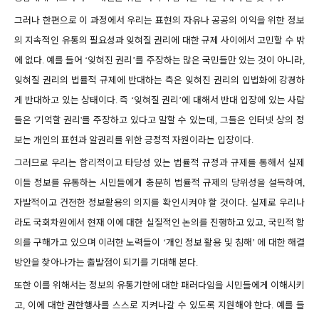
그러나 한편으로 이 과정에서 우리는 표현의 자유나 공공의 이익을 위한 정보
의 지속적인 유통의 필요성과 잊혀질 권리에 대한 규제 사이에서 고민할 수 밖
에 없다
예를 들어
잊혀진 권리
를 주장하는 많은 국민들만 있는 것이 아니라
.
‘
’
,
잊혀질 권리의 법률적 규제에 반대하는 측은 잊혀진 권리의 입법화에 강경하
게 반대하고 있는 상태이다
즉
잊혀질 권리
에 대해서 반대 입장에 있는 사람
.
‘
’
들은
기억할 권리
를 주장하고 있다고 말할 수 있는데
그들은 인터넷 상의 정
'
'
,
보는 개인의 표현과 알권리를 위한 긍정적 자원이라는 입장이다
.
그러므로 우리는 합리적이고 타당성 있는 법률적 규정과 규제를 통해서 실제
이들 정보를 유통하는 시민들에게 충분히 법률적 규제의 당위성을 설득하여
,
자발적이고 건전한 정보활용의 의지를 확인시켜야 할 것이다
실제로 우리나
.
라도 국회차원에서 현재 이에 대한 실질적인 논의를 진행하고 있고
국민적 합
,
의를 구해가고 있으며 이러한 노력들이
개인 정보 활용 및 침해
에 대한 해결
‘
’
방안을 찾아나가는 출발점이 되기를 기대해 본다
.
또한 이를 위해서는 정보의 유통기한에 대한 패러다임을 시민들에게 이해시키
고
이에 대한 권한행사를 스스로 지켜나갈 수 있도록 지원해야 한다
예를 들
,
.