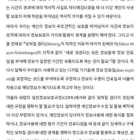
는 시간의 경과에 따라 역사적 사실로 자리매김되었을 때 더 이상 개인의 사생
활 보호의 피해 차원을 뛰어넘은 역사적 가치를 가질 수 있기 때문이다
.
따라서 우리는 개인의 정보의 무조건적인 보호를 뛰어넘어서 사건과 정보의
성격에 따라서 정보보호의 가치와 활용의 경계를 분명히 해야 한다
그리고 이
.
를 전제로
『
잊혀질 권리
』
의 저자인 빅토어 마이어 쇤베르거
(Delete)
(Viktor M
의 지적과 같이
새로 생성되는 모든 정보들에
정보 만료
ayer-Schönberger)
“
'
6
일
을 부여해 정보가 일정한 기간만 유통되도록 하는 것이 필요
할 것이다
즉
'
”
.
다시 말해서 우리들이 사용하고 있는 디지털 기기들에 정보 만료일
(date expir
을 포함하는 코드를 부여하도록 규정하고 정보의 수명의 만료일과 더불어
ed)
자동으로 해당정보가 폐기되도록 하고자 하는 것이다
.
아울러 유럽의 일반정보보호규정
에서와 같이 잊혀질 권리의 성립에
(GDPR)
대한 규정을 명확히 할 필요가 있다
말하자면 개인정보가 수집 및 활용 목적에
.
더 이상 부합하지 않거나
개인정보의 당사자가 정보사용에 대한 동의를 철회
,
하거나
정보사용에 대한 동의 기간이 만료되었을 때 등과 같이 상세하고 구체
,
적인 잊혀질 권리에 대한 경계를 명확히 함으로서 정보를 활용하고 재생산
분
,