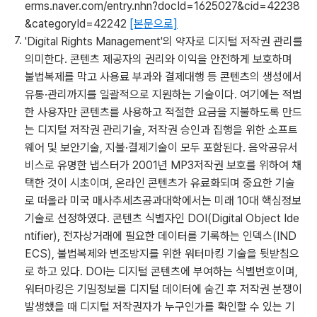
erms.naver.com/entry.nhn?docId=1625027&cid=42238
&categoryId=42242
[본문으로]
'Digital Rights Management'의 약자로 디지털 저작권 관리를
의미한다. 콘텐츠 제공자의 권리와 이익을 안전하게 보호하며
불법복제를 막고 사용료 부과와 결제대행 등 콘텐츠의 생성에서
유통·관리까지를 일괄적으로 지원하는 기술이다. 여기에는 적법
한 사용자만 콘텐츠를 사용하고 적절한 요금을 지불하도록 만드
는 디지털 저작권 관리기술, 저작권 승인과 집행을 위한 소프트
웨어 및 보안기술, 지불·결제기술이 모두 포함된다. 음악공유서
비스로 유명한 냅스터가 2001년 MP3저작권 보호를 위하여 채
택한 것이 시초이며, 온라인 콘텐츠가 유료화되며 중요한 기술
로 떠올라 미국 매사추세츠공과대학에서는 미래 10대 핵심정보
기술로 선정하였다. 콘텐츠 식별자인 DOI(Digital Object Ide
ntifier), 전자상거래에 필요한 데이터를 기록하는 인덱스(IND
ECS), 불법복제와 변조방지를 위한 워터마킹 기술을 뒷받침으
로 하고 있다. DOI는 디지털 콘텐츠에 부여하는 식별번호이며,
워터마킹은 기밀정보를 디지털 데이터에 숨긴 후 저작권 분쟁이
발생했을 때 디지털 저작권자가 누구인가를 확인할 수 있는 기