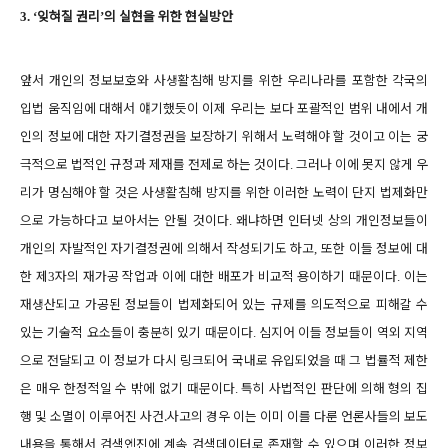
잊혀질 권리
의 실현을 위한 현실방안
3.
‘
’
앞서 개인의 정보보호와 사생활침해 방지를 위한 우리나라를 포함한 각국의
입법 움직임에 대해서 얘기했듯이 이제 우리는 보다 포괄적인 범위 내에서 개
인의 정보에 대한 자기결정권을 보장하기 위해서 노력해야 할 것이고 이는 궁
극적으로 법적인 규정과 제재를 전제로 하는 것이다
그러나 이에 못지 않게 우
.
리가 명심해야 할 것은 사생활침해 방지를 위한 이러한 노력이 단지 법제화만
으로 가능하다고 보아서는 안될 것이다
왜냐하면 인터넷 상의 개인정보들이
.
개인의 자발적인 자기결정권에 의해서 작성되기도 하고
또한 이들 정보에 대
,
한 제
자의 재가공 작업과 이에 대한 배포가 비교적 용이하기 때문이다
이는
3
.
재생산되고 가공된 정보들이 법제화되어 있는 규제를 의도적으로 피해갈 수
있는 기술적 요소들이 충분히 있기 때문이다
심지어 이들 정보들이 역외 지역
.
으로 전달되고 이 정보가 다시 링크되어 국내로 유입되었을 때 그 법률적 제한
은 매우 한정적일 수 밖에 없기 때문이다
특히 사법적인 판단에 의해 형의 집
.
행 및 소멸이 이루어진 사건
․
사고의 경우 이는 이미 이를 다룬 언론사들의 보도
내용을 통해서 검색엔진에 계속 검색데이터로 존재할 수 있으며 이러한 정보