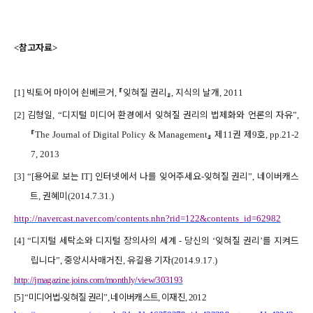
참고자료
<
>
빅토어 마이어 쇤베르거
『
잊혀질 권리
』
지식의 날개
[1]
,
,
, 2011
김형일
디지털 미디어 환경에서 잊혀질 권리의 법제화와 언론의 자유
[2]
, “
”,
『
』
제
권 제
호
The Journal of Digital Policy & Management
11
9
, pp.21-2
7, 2013
용어로 보는
인터넷에서 나를 잊어주세요
잊혀질 권리
네이버캐스
[3]
“[
IT]
-
”,
트
권혜미
,
(2014.7.31.)
http://navercast.naver.com/contents.nhn?rid=122&contents_id=62982
디지털 세탁소와 디지털 장의사의 세계
당신의
잊혀질 권리
를 지켜드
[4]
“
-
‘
’
립니다
중앙시사매거진
유길용 기자
”,
,
(2014.9.17.)
http://jmagazine.joins.com/monthly/view/303193
미디어법
잊혀질 권리
네이버캐스트
이재진
[5] “
-
”,
,
, 2012