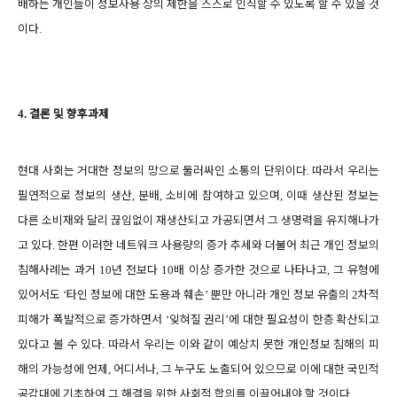
배하는 개인들이 정보사용 상의 제한을 스스로 인식할 수 있도록 할 수 있을 것
이다
.
결론 및 향후과제
4.
현대 사회는 거대한 정보의 망으로 둘러싸인 소통의 단위이다
따라서 우리는
.
필연적으로 정보의 생산
분배
소비에 참여하고 있으며
이때 생산된 정보는
,
,
,
다른 소비재와 달리 끊임없이 재생산되고 가공되면서 그 생명력을 유지해나가
고 있다
한편 이러한 네트워크 사용량의 증가 추세와 더불어 최근 개인 정보의
.
침해사례는 과거
년 전보다
배 이상 증가한 것으로 나타나고
그 유형에
10
10
,
있어서도
타인 정보에 대한 도용과 훼손
뿐만 아니라 개인 정보 유출의
차적
‘
’
2
피해가 폭발적으로 증가하면서
잊혀질 권리
에 대한 필요성이 한층 확산되고
‘
’
있다고 볼 수 있다
따라서 우리는 이와 같이 예상치 못한 개인정보 침해의 피
.
해의 가능성에 언제
어디서나
그 누구도 노출되어 있으므로 이에 대한 국민적
,
,
공감대에 기초하여 그 해결을 위한 사회적 합의를 이끌어내야 할 것이다
.