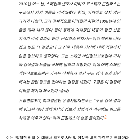
년 어느 날
스페인의 변호사 마리오 코스테자 곤잘라스는
2010
,
구글에서 자기 이름을 검색해봤다
헌데
기억하고 싶지 않은
.
,
과거가 나왔다
그가 경제적으로 어려웠던 시절인
년에 연
.
1998
금을 제때 내지 않아 집이 경매에 처해졌던 내용이 담긴 신문
기사가 검색 결과로 떴다
곤잘라스 변호사는 이젠 형편도 나아
.
졌고 빚도 다 갚았으니 그 신문 내용은 자신에 대해 적절하지
않은 정보라고 생각했다
그는 스페인 개인정보보호원에 기사
.
와 검색결과 노출을 삭제해 달라고 요청했다
이에 대해 스페인
.
개인정보보호원은 기사는 삭제하지 않되 구글 검색 결과 화면
에서는 관련 링크를 없애라는 결정을 내렸다
구글은 이 결정에
.
이의를 제기해 제소했다
중략
.(
)
유럽연합
최고법원인 유럽사법재판소는
구글 검색 결과
(EU)
“
에 링크된 해당 웹페이지의 정보가 합법적인 경우에도 링크를
2
삭제할 의무가 있다
라며 곤잘레스의 손을 들어줬다
”
.
이는
잊혀질 권리
에 대해서 최초로 사법적 인정을 받은 판결로 기록되었다
‘
’
.