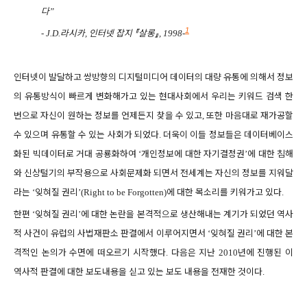
다
”
1
라시카
인터넷 잡지
『
살롱
』
- J.D.
,
, 1998
-
인터넷이 발달하고 쌍방향의 디지털미디어 데이터의 대량 유통에 의해서 정보
의 유통방식이 빠르게 변화해가고 있는 현대사회에서 우리는 키워드 검색 한
번으로 자신이 원하는 정보를 언제든지 찾을 수 있고
또한 마음대로 재가공할
,
수 있으며 유통할 수 있는 사회가 되었다
더욱이 이들 정보들은 데이터베이스
.
화된 빅데이터로 거대 공룡화하여
개인정보에 대한 자기결정권
에 대한 침해
‘
’
와 신상털기의 부작용으로 사회문제화 되면서 전세계는 자신의 정보를 지워달
라는
잊혀질 권리
에 대한 목소리를 키워가고 있다
‘
’(Right to be Forgotten)
.
한편
잊혀질 권리
에 대한 논란을 본격적으로 생산해내는 계기가 되었던 역사
‘
’
적 사건이 유럽의 사법재판소 판결에서 이루어지면서
잊혀질 권리
에 대한 본
‘
’
격적인 논의가 수면에 떠오르기 시작했다
다음은 지난
년에 진행된 이
.
2010
역사적 판결에 대한 보도내용을 싣고 있는 보도 내용을 전재한 것이다
.