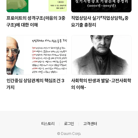
프로이트의 성격구조(마음의 3중
직업상담사 실기『직업상담학』중
구조)에 대한 이해
요기출 총정리
인간중심 상담관계의 핵심조건 3
사회학의 탄생과 발달-고전사회학
가지
의 이해-
의안내
티스토리
로그인
고객센터
© Daum Corp.